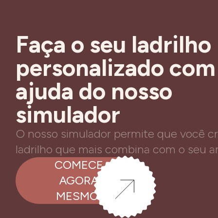
Faça o seu ladrilho
personalizado com
ajuda do nosso
simulador
O nosso simulador permite que você cr
ladrilho que mais combina com o seu 
COMECE
AGORA
MESMO!