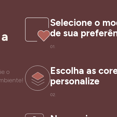
Selecione o mo
de sua preferê
 a
01.
Escolha as core
ie o
personalize
ambiente!
02.