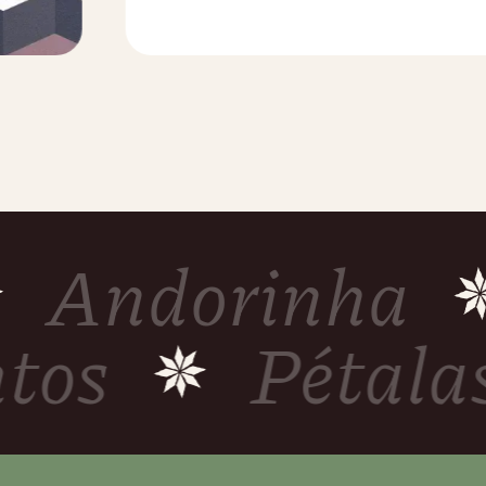
Andorinha
antos
Péta