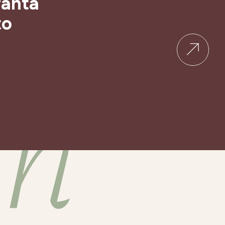
ranta
to