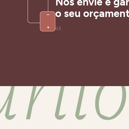
Nos envie e ga
o seu orçamen
03.