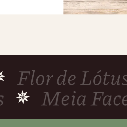
Flor de Lótus
las
Meia Fa