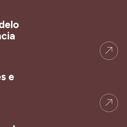
delo
ncia
s e